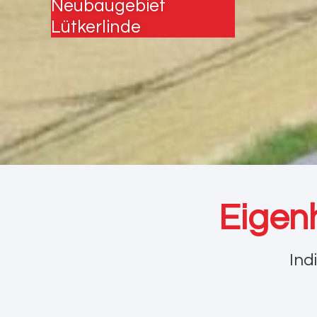
Neubaugebiet
Lütkerlinde
Eigen
Ind